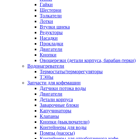
Гайки
Шестерни
Толкатели
Лотки
Втулки шнека
Редукторы
Насадки
Прокладки
Двигатели
Кнопки
Овощерезки (детали корпуса, барабан-терки)
Водонагреватели
Термостаты/терморегуляторы
ТЭНы
Запчасти для кофемашин
Датчики потока воды
Двигатели
Детали корпуса
Заварочные блоки
Капучинаторы
Клапаны
Кнопки (выключатели)
Контейнеры для воды
Помпы (насосы)
Контейнеры для отработанного кофе