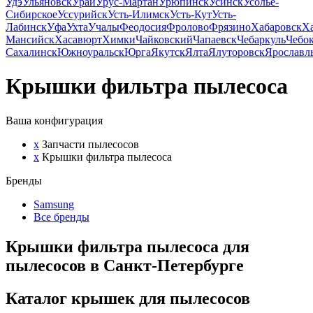
Удэ
Ульяновск
Урай
Урус-Мартан
Урюпинск
Усинск
Усолье-
Сибирское
Уссурийск
Усть-Илимск
Усть-Кут
Усть-
Лабинск
Уфа
Ухта
Учалы
Феодосия
Фролово
Фрязино
Хабаровск
Х
Мансийск
Хасавюрт
Химки
Чайковский
Чапаевск
Чебаркуль
Чебо
Сахалинск
Южноуральск
Юрга
Якутск
Ялта
Ялуторовск
Ярославл
Крышки фильтра пылесоса
Ваша конфигурация
x
Запчасти пылесосов
x
Крышки фильтра пылесоса
Бренды
Samsung
Все бренды
Крышки фильтра пылесоса для
пылесосов в Санкт-Петербурге
Каталог крышек для пылесосов