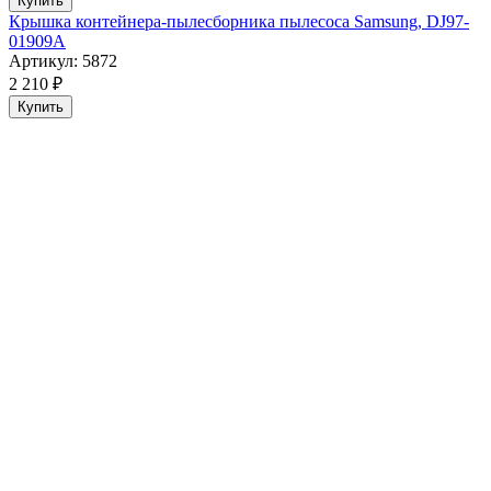
Купить
Крышка контейнера-пылесборника пылесоса Samsung, DJ97-
01909A
Артикул: 5872
2 210 ₽
Купить