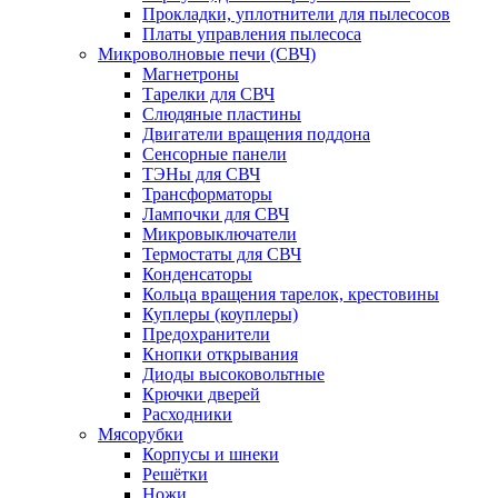
Прокладки, уплотнители для пылесосов
Платы управления пылесоса
Микроволновые печи (СВЧ)
Магнетроны
Тарелки для СВЧ
Слюдяные пластины
Двигатели вращения поддона
Сенсорные панели
ТЭНы для СВЧ
Трансформаторы
Лампочки для СВЧ
Микровыключатели
Термостаты для СВЧ
Конденсаторы
Кольца вращения тарелок, крестовины
Куплеры (коуплеры)
Предохранители
Кнопки открывания
Диоды высоковольтные
Крючки дверей
Расходники
Мясорубки
Корпусы и шнеки
Решётки
Ножи