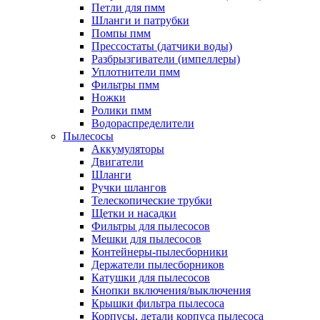
Петли для пмм
Шланги и патрубки
Помпы пмм
Прессостаты (датчики воды)
Разбрызгиватели (импеллеры)
Уплотнители пмм
Фильтры пмм
Ножки
Ролики пмм
Водораспределители
Пылесосы
Аккумуляторы
Двигатели
Шланги
Ручки шлангов
Телескопические трубки
Щетки и насадки
Фильтры для пылесосов
Мешки для пылесосов
Контейнеры-пылесборники
Держатели пылесборников
Катушки для пылесосов
Кнопки включения/выключения
Крышки фильтра пылесоса
Корпусы, детали корпуса пылесоса