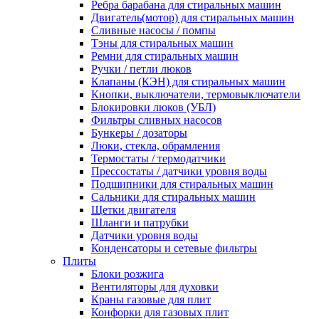
Ребра барабана для стиральных машин
Двигатель(мотор) для стиральных машин
Сливные насосы / помпы
Тэны для стиральных машин
Ремни для стиральных машин
Ручки / петли люков
Клапаны (КЭН) для стиральных машин
Кнопки, выключатели, термовыключатели
Блокировки люков (УБЛ)
Фильтры сливных насосов
Бункеры / дозаторы
Люки, стекла, обрамления
Термостаты / термодатчики
Прессостаты / датчики уровня воды
Подшипники для стиральных машин
Сальники для стиральных машин
Щетки двигателя
Шланги и патрубки
Датчики уровня воды
Конденсаторы и сетевые фильтры
Плиты
Блоки розжига
Вентиляторы для духовки
Краны газовые для плит
Конфорки для газовых плит