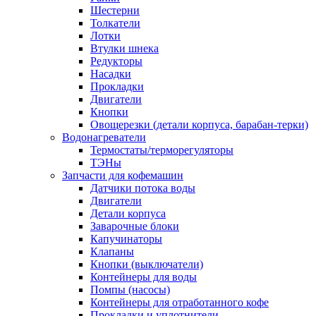
Шестерни
Толкатели
Лотки
Втулки шнека
Редукторы
Насадки
Прокладки
Двигатели
Кнопки
Овощерезки (детали корпуса, барабан-терки)
Водонагреватели
Термостаты/терморегуляторы
ТЭНы
Запчасти для кофемашин
Датчики потока воды
Двигатели
Детали корпуса
Заварочные блоки
Капучинаторы
Клапаны
Кнопки (выключатели)
Контейнеры для воды
Помпы (насосы)
Контейнеры для отработанного кофе
Прокладки и уплотнители