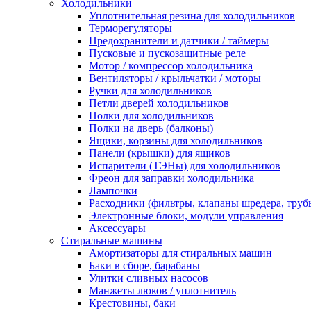
Холодильники
Уплотнительная резина для холодильников
Терморегуляторы
Предохранители и датчики / таймеры
Пусковые и пускозащитные реле
Мотор / компрессор холодильника
Вентиляторы / крыльчатки / моторы
Ручки для холодильников
Петли дверей холодильников
Полки для холодильников
Полки на дверь (балконы)
Ящики, корзины для холодильников
Панели (крышки) для ящиков
Испарители (ТЭНы) для холодильников
Фреон для заправки холодильника
Лампочки
Расходники (фильтры, клапаны шредера, труб
Электронные блоки, модули управления
Аксессуары
Стиральные машины
Амортизаторы для стиральных машин
Баки в сборе, барабаны
Улитки сливных насосов
Манжеты люков / уплотнитель
Крестовины, баки