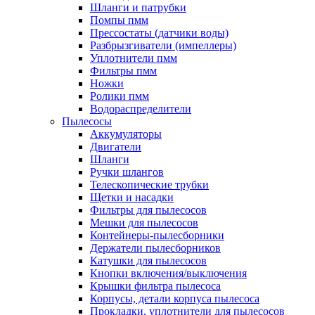
Шланги и патрубки
Помпы пмм
Прессостаты (датчики воды)
Разбрызгиватели (импеллеры)
Уплотнители пмм
Фильтры пмм
Ножки
Ролики пмм
Водораспределители
Пылесосы
Аккумуляторы
Двигатели
Шланги
Ручки шлангов
Телескопические трубки
Щетки и насадки
Фильтры для пылесосов
Мешки для пылесосов
Контейнеры-пылесборники
Держатели пылесборников
Катушки для пылесосов
Кнопки включения/выключения
Крышки фильтра пылесоса
Корпусы, детали корпуса пылесоса
Прокладки, уплотнители для пылесосов