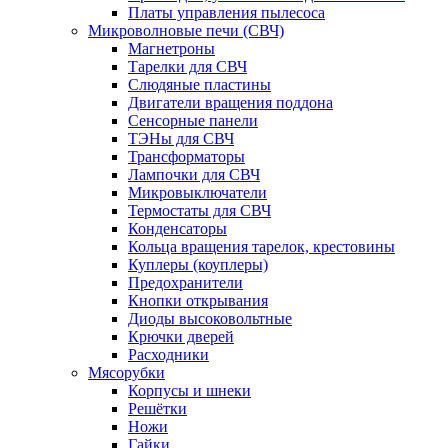
Платы управления пылесоса
Микроволновые печи (СВЧ)
Магнетроны
Тарелки для СВЧ
Слюдяные пластины
Двигатели вращения поддона
Сенсорные панели
ТЭНы для СВЧ
Трансформаторы
Лампочки для СВЧ
Микровыключатели
Термостаты для СВЧ
Конденсаторы
Кольца вращения тарелок, крестовины
Куплеры (коуплеры)
Предохранители
Кнопки открывания
Диоды высоковольтные
Крючки дверей
Расходники
Мясорубки
Корпусы и шнеки
Решётки
Ножи
Гайки