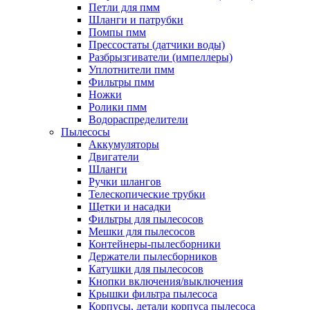
Петли для пмм
Шланги и патрубки
Помпы пмм
Прессостаты (датчики воды)
Разбрызгиватели (импеллеры)
Уплотнители пмм
Фильтры пмм
Ножки
Ролики пмм
Водораспределители
Пылесосы
Аккумуляторы
Двигатели
Шланги
Ручки шлангов
Телескопические трубки
Щетки и насадки
Фильтры для пылесосов
Мешки для пылесосов
Контейнеры-пылесборники
Держатели пылесборников
Катушки для пылесосов
Кнопки включения/выключения
Крышки фильтра пылесоса
Корпусы, детали корпуса пылесоса