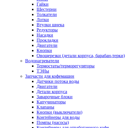
Гайки
Шестерни
Толкатели
Лотки
Втулки шнека
Редукторы
Насадки
Прокладки
Двигатели
Кнопки
Овощерезки (детали корпуса, барабан-терки)
Водонагреватели
Термостаты/терморегуляторы
ТЭНы
Запчасти для кофемашин
Датчики потока воды
Двигатели
Детали корпуса
Заварочные блоки
Капучинаторы
Клапаны
Кнопки (выключатели)
Контейнеры для воды
Помпы (насосы)
Контейнеры для отработанного кофе