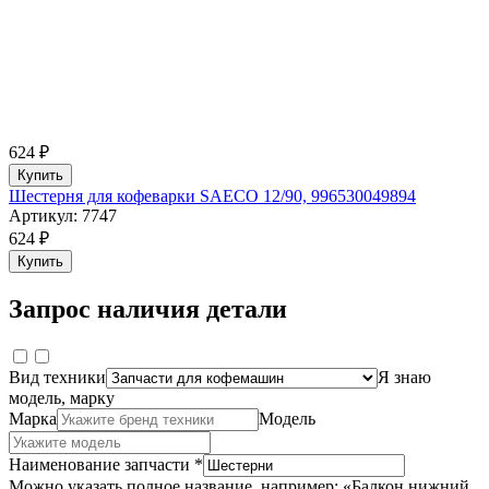
624 ₽
Купить
Шестерня для кофеварки SAECO 12/90, 996530049894
Артикул: 7747
624 ₽
Купить
Запрос наличия детали
Вид техники
Я знаю
модель, марку
Марка
Модель
Наименование запчасти *
Можно указать полное название, например: «Балкон нижний