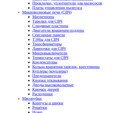
Прокладки, уплотнители для пылесосов
Платы управления пылесоса
Микроволновые печи (СВЧ)
Магнетроны
Тарелки для СВЧ
Слюдяные пластины
Двигатели вращения поддона
Сенсорные панели
ТЭНы для СВЧ
Трансформаторы
Лампочки для СВЧ
Микровыключатели
Термостаты для СВЧ
Конденсаторы
Кольца вращения тарелок, крестовины
Куплеры (коуплеры)
Предохранители
Кнопки открывания
Диоды высоковольтные
Крючки дверей
Расходники
Мясорубки
Корпусы и шнеки
Решётки
Ножи