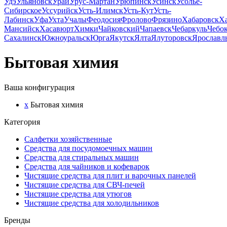
Удэ
Ульяновск
Урай
Урус-Мартан
Урюпинск
Усинск
Усолье-
Сибирское
Уссурийск
Усть-Илимск
Усть-Кут
Усть-
Лабинск
Уфа
Ухта
Учалы
Феодосия
Фролово
Фрязино
Хабаровск
Х
Мансийск
Хасавюрт
Химки
Чайковский
Чапаевск
Чебаркуль
Чебо
Сахалинск
Южноуральск
Юрга
Якутск
Ялта
Ялуторовск
Ярославл
Бытовая химия
Ваша конфигурация
x
Бытовая химия
Категория
Салфетки хозяйственные
Средства для посудомоечных машин
Средства для стиральных машин
Средства для чайников и кофеварок
Чистящие средства для плит и варочных панелей
Чистящие средства для СВЧ-печей
Чистящие средства для утюгов
Чистящие средства для холодильников
Бренды