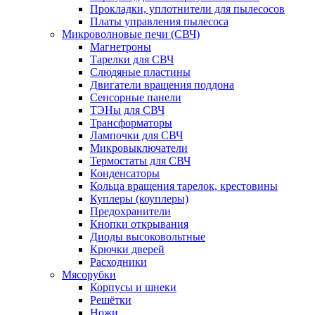
Прокладки, уплотнители для пылесосов
Платы управления пылесоса
Микроволновые печи (СВЧ)
Магнетроны
Тарелки для СВЧ
Слюдяные пластины
Двигатели вращения поддона
Сенсорные панели
ТЭНы для СВЧ
Трансформаторы
Лампочки для СВЧ
Микровыключатели
Термостаты для СВЧ
Конденсаторы
Кольца вращения тарелок, крестовины
Куплеры (коуплеры)
Предохранители
Кнопки открывания
Диоды высоковольтные
Крючки дверей
Расходники
Мясорубки
Корпусы и шнеки
Решётки
Ножи