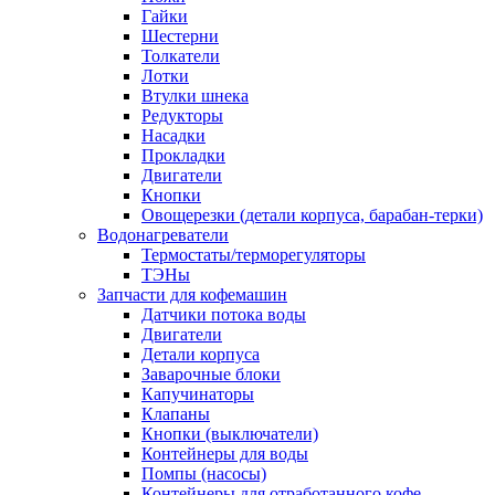
Гайки
Шестерни
Толкатели
Лотки
Втулки шнека
Редукторы
Насадки
Прокладки
Двигатели
Кнопки
Овощерезки (детали корпуса, барабан-терки)
Водонагреватели
Термостаты/терморегуляторы
ТЭНы
Запчасти для кофемашин
Датчики потока воды
Двигатели
Детали корпуса
Заварочные блоки
Капучинаторы
Клапаны
Кнопки (выключатели)
Контейнеры для воды
Помпы (насосы)
Контейнеры для отработанного кофе