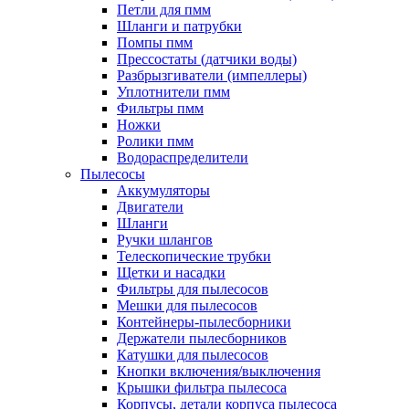
Петли для пмм
Шланги и патрубки
Помпы пмм
Прессостаты (датчики воды)
Разбрызгиватели (импеллеры)
Уплотнители пмм
Фильтры пмм
Ножки
Ролики пмм
Водораспределители
Пылесосы
Аккумуляторы
Двигатели
Шланги
Ручки шлангов
Телескопические трубки
Щетки и насадки
Фильтры для пылесосов
Мешки для пылесосов
Контейнеры-пылесборники
Держатели пылесборников
Катушки для пылесосов
Кнопки включения/выключения
Крышки фильтра пылесоса
Корпусы, детали корпуса пылесоса