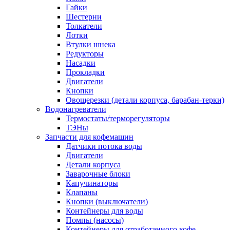
Гайки
Шестерни
Толкатели
Лотки
Втулки шнека
Редукторы
Насадки
Прокладки
Двигатели
Кнопки
Овощерезки (детали корпуса, барабан-терки)
Водонагреватели
Термостаты/терморегуляторы
ТЭНы
Запчасти для кофемашин
Датчики потока воды
Двигатели
Детали корпуса
Заварочные блоки
Капучинаторы
Клапаны
Кнопки (выключатели)
Контейнеры для воды
Помпы (насосы)
Контейнеры для отработанного кофе