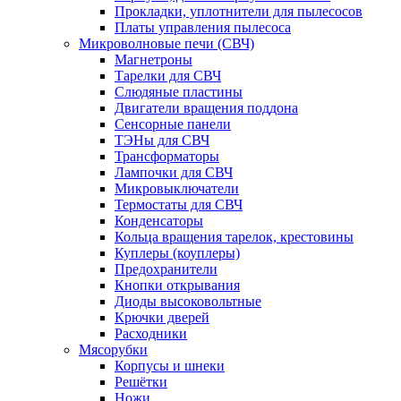
Прокладки, уплотнители для пылесосов
Платы управления пылесоса
Микроволновые печи (СВЧ)
Магнетроны
Тарелки для СВЧ
Слюдяные пластины
Двигатели вращения поддона
Сенсорные панели
ТЭНы для СВЧ
Трансформаторы
Лампочки для СВЧ
Микровыключатели
Термостаты для СВЧ
Конденсаторы
Кольца вращения тарелок, крестовины
Куплеры (коуплеры)
Предохранители
Кнопки открывания
Диоды высоковольтные
Крючки дверей
Расходники
Мясорубки
Корпусы и шнеки
Решётки
Ножи