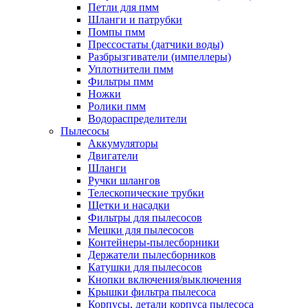
Петли для пмм
Шланги и патрубки
Помпы пмм
Прессостаты (датчики воды)
Разбрызгиватели (импеллеры)
Уплотнители пмм
Фильтры пмм
Ножки
Ролики пмм
Водораспределители
Пылесосы
Аккумуляторы
Двигатели
Шланги
Ручки шлангов
Телескопические трубки
Щетки и насадки
Фильтры для пылесосов
Мешки для пылесосов
Контейнеры-пылесборники
Держатели пылесборников
Катушки для пылесосов
Кнопки включения/выключения
Крышки фильтра пылесоса
Корпусы, детали корпуса пылесоса