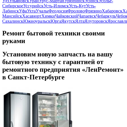
Удэ
Ульяновск
Урай
Урус-Мартан
Урюпинск
Усинск
Усолье-
Сибирское
Уссурийск
Усть-Илимск
Усть-Кут
Усть-
Лабинск
Уфа
Ухта
Учалы
Феодосия
Фролово
Фрязино
Хабаровск
Х
Мансийск
Хасавюрт
Химки
Чайковский
Чапаевск
Чебаркуль
Чебо
Сахалинск
Южноуральск
Юрга
Якутск
Ялта
Ялуторовск
Ярославл
Ремонт бытовой техники своими
руками
Установим новую запчасть на вашу
бытовую технику с гарантией от
ремонтного предприятия «ЛенРемонт»
в Санкт-Петербурге