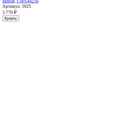
Indesit, C00144256
Артикул: 5925
3 770 ₽
Купить