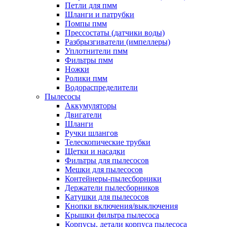
Петли для пмм
Шланги и патрубки
Помпы пмм
Прессостаты (датчики воды)
Разбрызгиватели (импеллеры)
Уплотнители пмм
Фильтры пмм
Ножки
Ролики пмм
Водораспределители
Пылесосы
Аккумуляторы
Двигатели
Шланги
Ручки шлангов
Телескопические трубки
Щетки и насадки
Фильтры для пылесосов
Мешки для пылесосов
Контейнеры-пылесборники
Держатели пылесборников
Катушки для пылесосов
Кнопки включения/выключения
Крышки фильтра пылесоса
Корпусы, детали корпуса пылесоса