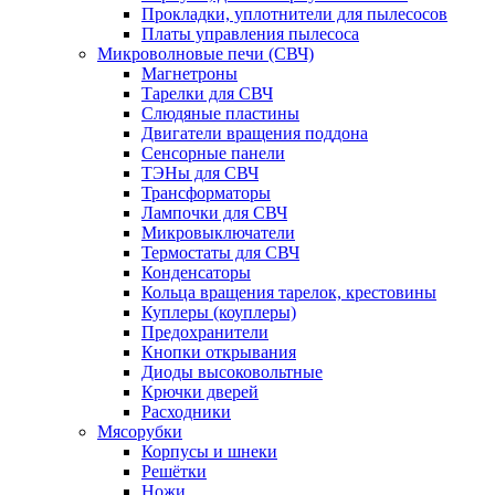
Прокладки, уплотнители для пылесосов
Платы управления пылесоса
Микроволновые печи (СВЧ)
Магнетроны
Тарелки для СВЧ
Слюдяные пластины
Двигатели вращения поддона
Сенсорные панели
ТЭНы для СВЧ
Трансформаторы
Лампочки для СВЧ
Микровыключатели
Термостаты для СВЧ
Конденсаторы
Кольца вращения тарелок, крестовины
Куплеры (коуплеры)
Предохранители
Кнопки открывания
Диоды высоковольтные
Крючки дверей
Расходники
Мясорубки
Корпусы и шнеки
Решётки
Ножи