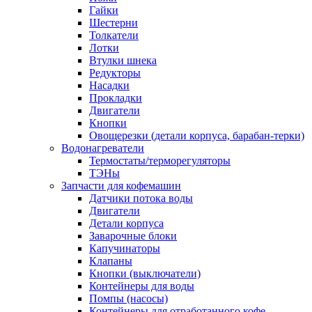
Гайки
Шестерни
Толкатели
Лотки
Втулки шнека
Редукторы
Насадки
Прокладки
Двигатели
Кнопки
Овощерезки (детали корпуса, барабан-терки)
Водонагреватели
Термостаты/терморегуляторы
ТЭНы
Запчасти для кофемашин
Датчики потока воды
Двигатели
Детали корпуса
Заварочные блоки
Капучинаторы
Клапаны
Кнопки (выключатели)
Контейнеры для воды
Помпы (насосы)
Контейнеры для отработанного кофе