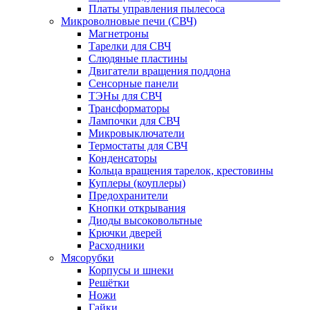
Платы управления пылесоса
Микроволновые печи (СВЧ)
Магнетроны
Тарелки для СВЧ
Слюдяные пластины
Двигатели вращения поддона
Сенсорные панели
ТЭНы для СВЧ
Трансформаторы
Лампочки для СВЧ
Микровыключатели
Термостаты для СВЧ
Конденсаторы
Кольца вращения тарелок, крестовины
Куплеры (коуплеры)
Предохранители
Кнопки открывания
Диоды высоковольтные
Крючки дверей
Расходники
Мясорубки
Корпусы и шнеки
Решётки
Ножи
Гайки