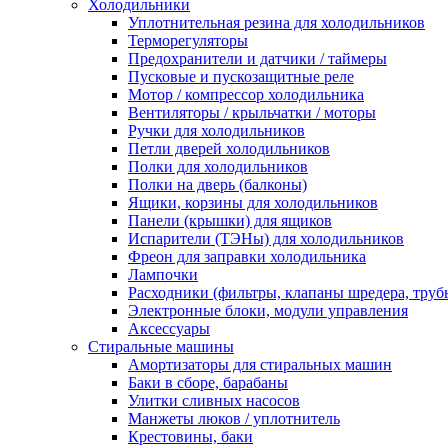
Холодильники
Уплотнительная резина для холодильников
Терморегуляторы
Предохранители и датчики / таймеры
Пусковые и пускозащитные реле
Мотор / компрессор холодильника
Вентиляторы / крыльчатки / моторы
Ручки для холодильников
Петли дверей холодильников
Полки для холодильников
Полки на дверь (балконы)
Ящики, корзины для холодильников
Панели (крышки) для ящиков
Испарители (ТЭНы) для холодильников
Фреон для заправки холодильника
Лампочки
Расходники (фильтры, клапаны шредера, труб
Электронные блоки, модули управления
Аксессуары
Стиральные машины
Амортизаторы для стиральных машин
Баки в сборе, барабаны
Улитки сливных насосов
Манжеты люков / уплотнитель
Крестовины, баки