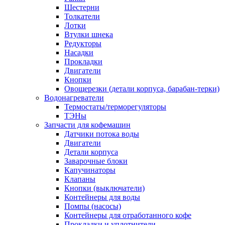
Шестерни
Толкатели
Лотки
Втулки шнека
Редукторы
Насадки
Прокладки
Двигатели
Кнопки
Овощерезки (детали корпуса, барабан-терки)
Водонагреватели
Термостаты/терморегуляторы
ТЭНы
Запчасти для кофемашин
Датчики потока воды
Двигатели
Детали корпуса
Заварочные блоки
Капучинаторы
Клапаны
Кнопки (выключатели)
Контейнеры для воды
Помпы (насосы)
Контейнеры для отработанного кофе
Прокладки и уплотнители