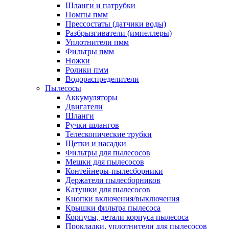
Шланги и патрубки
Помпы пмм
Прессостаты (датчики воды)
Разбрызгиватели (импеллеры)
Уплотнители пмм
Фильтры пмм
Ножки
Ролики пмм
Водораспределители
Пылесосы
Аккумуляторы
Двигатели
Шланги
Ручки шлангов
Телескопические трубки
Щетки и насадки
Фильтры для пылесосов
Мешки для пылесосов
Контейнеры-пылесборники
Держатели пылесборников
Катушки для пылесосов
Кнопки включения/выключения
Крышки фильтра пылесоса
Корпусы, детали корпуса пылесоса
Прокладки, уплотнители для пылесосов