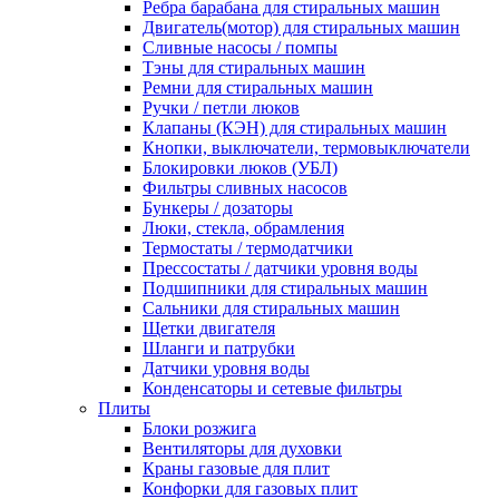
Ребра барабана для стиральных машин
Двигатель(мотор) для стиральных машин
Сливные насосы / помпы
Тэны для стиральных машин
Ремни для стиральных машин
Ручки / петли люков
Клапаны (КЭН) для стиральных машин
Кнопки, выключатели, термовыключатели
Блокировки люков (УБЛ)
Фильтры сливных насосов
Бункеры / дозаторы
Люки, стекла, обрамления
Термостаты / термодатчики
Прессостаты / датчики уровня воды
Подшипники для стиральных машин
Сальники для стиральных машин
Щетки двигателя
Шланги и патрубки
Датчики уровня воды
Конденсаторы и сетевые фильтры
Плиты
Блоки розжига
Вентиляторы для духовки
Краны газовые для плит
Конфорки для газовых плит