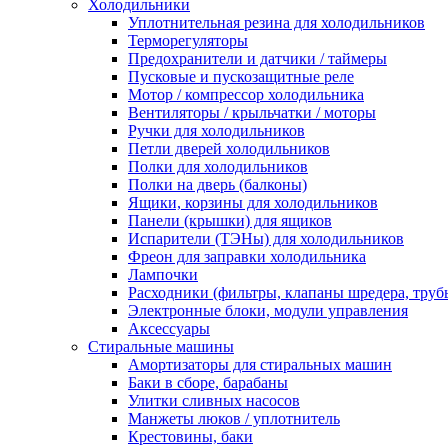
Холодильники
Уплотнительная резина для холодильников
Терморегуляторы
Предохранители и датчики / таймеры
Пусковые и пускозащитные реле
Мотор / компрессор холодильника
Вентиляторы / крыльчатки / моторы
Ручки для холодильников
Петли дверей холодильников
Полки для холодильников
Полки на дверь (балконы)
Ящики, корзины для холодильников
Панели (крышки) для ящиков
Испарители (ТЭНы) для холодильников
Фреон для заправки холодильника
Лампочки
Расходники (фильтры, клапаны шредера, труб
Электронные блоки, модули управления
Аксессуары
Стиральные машины
Амортизаторы для стиральных машин
Баки в сборе, барабаны
Улитки сливных насосов
Манжеты люков / уплотнитель
Крестовины, баки