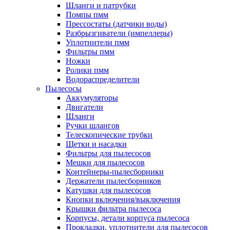
Шланги и патрубки
Помпы пмм
Прессостаты (датчики воды)
Разбрызгиватели (импеллеры)
Уплотнители пмм
Фильтры пмм
Ножки
Ролики пмм
Водораспределители
Пылесосы
Аккумуляторы
Двигатели
Шланги
Ручки шлангов
Телескопические трубки
Щетки и насадки
Фильтры для пылесосов
Мешки для пылесосов
Контейнеры-пылесборники
Держатели пылесборников
Катушки для пылесосов
Кнопки включения/выключения
Крышки фильтра пылесоса
Корпусы, детали корпуса пылесоса
Прокладки, уплотнители для пылесосов