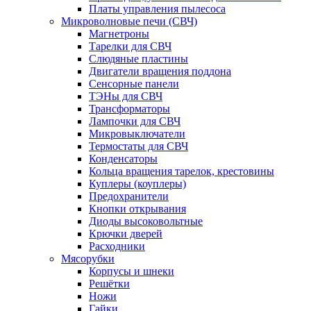
Платы управления пылесоса
Микроволновые печи (СВЧ)
Магнетроны
Тарелки для СВЧ
Слюдяные пластины
Двигатели вращения поддона
Сенсорные панели
ТЭНы для СВЧ
Трансформаторы
Лампочки для СВЧ
Микровыключатели
Термостаты для СВЧ
Конденсаторы
Кольца вращения тарелок, крестовины
Куплеры (коуплеры)
Предохранители
Кнопки открывания
Диоды высоковольтные
Крючки дверей
Расходники
Мясорубки
Корпусы и шнеки
Решётки
Ножи
Гайки