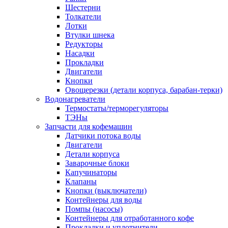
Шестерни
Толкатели
Лотки
Втулки шнека
Редукторы
Насадки
Прокладки
Двигатели
Кнопки
Овощерезки (детали корпуса, барабан-терки)
Водонагреватели
Термостаты/терморегуляторы
ТЭНы
Запчасти для кофемашин
Датчики потока воды
Двигатели
Детали корпуса
Заварочные блоки
Капучинаторы
Клапаны
Кнопки (выключатели)
Контейнеры для воды
Помпы (насосы)
Контейнеры для отработанного кофе
Прокладки и уплотнители