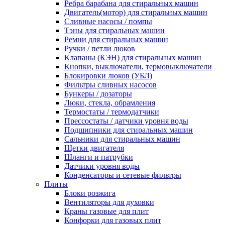
Ребра барабана для стиральных машин
Двигатель(мотор) для стиральных машин
Сливные насосы / помпы
Тэны для стиральных машин
Ремни для стиральных машин
Ручки / петли люков
Клапаны (КЭН) для стиральных машин
Кнопки, выключатели, термовыключатели
Блокировки люков (УБЛ)
Фильтры сливных насосов
Бункеры / дозаторы
Люки, стекла, обрамления
Термостаты / термодатчики
Прессостаты / датчики уровня воды
Подшипники для стиральных машин
Сальники для стиральных машин
Щетки двигателя
Шланги и патрубки
Датчики уровня воды
Конденсаторы и сетевые фильтры
Плиты
Блоки розжига
Вентиляторы для духовки
Краны газовые для плит
Конфорки для газовых плит