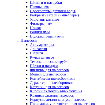
Шланги и патрубки
Помпы пмм
Прессостаты (датчики воды)
Разбрызгиватели (импеллеры)
Уплотнители пмм
Фильтры пмм
Ножки
Ролики пмм
Водораспределители
Пылесосы
Аккумуляторы
Двигатели
Шланги
Ручки шлангов
Телескопические трубки
Щетки и насадки
Фильтры для пылесосов
Мешки для пылесосов
Контейнеры-пылесборники
Держатели пылесборников
Катушки для пылесосов
Кнопки включения/выключения
Крышки фильтра пылесоса
Корпусы, детали корпуса пылесоса
Прокладки, уплотнители для пылесосов