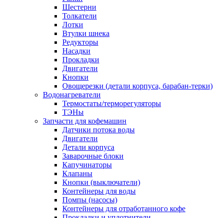
Шестерни
Толкатели
Лотки
Втулки шнека
Редукторы
Насадки
Прокладки
Двигатели
Кнопки
Овощерезки (детали корпуса, барабан-терки)
Водонагреватели
Термостаты/терморегуляторы
ТЭНы
Запчасти для кофемашин
Датчики потока воды
Двигатели
Детали корпуса
Заварочные блоки
Капучинаторы
Клапаны
Кнопки (выключатели)
Контейнеры для воды
Помпы (насосы)
Контейнеры для отработанного кофе
Прокладки и уплотнители