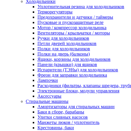
Холодильники
Уплотнительная резина для холодильников
Терморегуляторы
Предохранители и датчики / таймеры
Пусковые и пускозащитные реле
Мотор / компрессор холодильника
Вентиляторы / крыльчатки / моторы
Ручки для холодильников
Петли дверей холодильников
Полки для холодильников
Полки на дверь (балконы)
Ящики, корзины для холодильников
Панели (крышки) для ящиков
Испарители (ТЭНы) для холодильников
Фреон для заправки холодильника
Лампочки
Расходники (фильтры, клапаны шредера, труб
Электронные блоки, модули управления
Аксессуары
Стиральные машины
Амортизаторы для стиральных машин
Баки в сборе, барабаны
Улитки сливных насосов
Манжеты люков / уплотнитель
Крестовины, баки