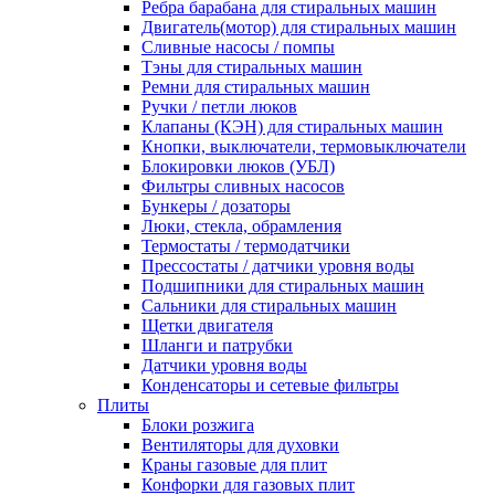
Ребра барабана для стиральных машин
Двигатель(мотор) для стиральных машин
Сливные насосы / помпы
Тэны для стиральных машин
Ремни для стиральных машин
Ручки / петли люков
Клапаны (КЭН) для стиральных машин
Кнопки, выключатели, термовыключатели
Блокировки люков (УБЛ)
Фильтры сливных насосов
Бункеры / дозаторы
Люки, стекла, обрамления
Термостаты / термодатчики
Прессостаты / датчики уровня воды
Подшипники для стиральных машин
Сальники для стиральных машин
Щетки двигателя
Шланги и патрубки
Датчики уровня воды
Конденсаторы и сетевые фильтры
Плиты
Блоки розжига
Вентиляторы для духовки
Краны газовые для плит
Конфорки для газовых плит