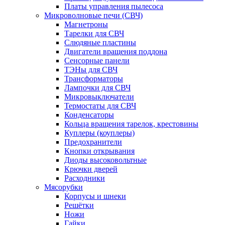
Платы управления пылесоса
Микроволновые печи (СВЧ)
Магнетроны
Тарелки для СВЧ
Слюдяные пластины
Двигатели вращения поддона
Сенсорные панели
ТЭНы для СВЧ
Трансформаторы
Лампочки для СВЧ
Микровыключатели
Термостаты для СВЧ
Конденсаторы
Кольца вращения тарелок, крестовины
Куплеры (коуплеры)
Предохранители
Кнопки открывания
Диоды высоковольтные
Крючки дверей
Расходники
Мясорубки
Корпусы и шнеки
Решётки
Ножи
Гайки