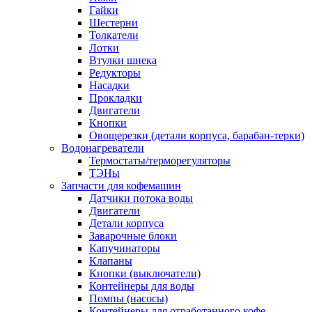
Гайки
Шестерни
Толкатели
Лотки
Втулки шнека
Редукторы
Насадки
Прокладки
Двигатели
Кнопки
Овощерезки (детали корпуса, барабан-терки)
Водонагреватели
Термостаты/терморегуляторы
ТЭНы
Запчасти для кофемашин
Датчики потока воды
Двигатели
Детали корпуса
Заварочные блоки
Капучинаторы
Клапаны
Кнопки (выключатели)
Контейнеры для воды
Помпы (насосы)
Контейнеры для отработанного кофе