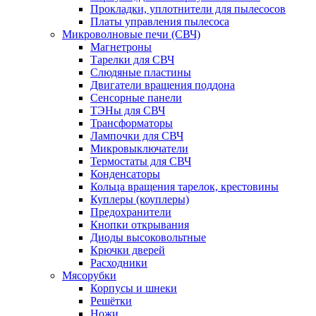
Прокладки, уплотнители для пылесосов
Платы управления пылесоса
Микроволновые печи (СВЧ)
Магнетроны
Тарелки для СВЧ
Слюдяные пластины
Двигатели вращения поддона
Сенсорные панели
ТЭНы для СВЧ
Трансформаторы
Лампочки для СВЧ
Микровыключатели
Термостаты для СВЧ
Конденсаторы
Кольца вращения тарелок, крестовины
Куплеры (коуплеры)
Предохранители
Кнопки открывания
Диоды высоковольтные
Крючки дверей
Расходники
Мясорубки
Корпусы и шнеки
Решётки
Ножи