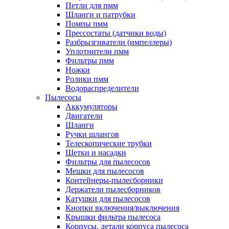
Петли для пмм
Шланги и патрубки
Помпы пмм
Прессостаты (датчики воды)
Разбрызгиватели (импеллеры)
Уплотнители пмм
Фильтры пмм
Ножки
Ролики пмм
Водораспределители
Пылесосы
Аккумуляторы
Двигатели
Шланги
Ручки шлангов
Телескопические трубки
Щетки и насадки
Фильтры для пылесосов
Мешки для пылесосов
Контейнеры-пылесборники
Держатели пылесборников
Катушки для пылесосов
Кнопки включения/выключения
Крышки фильтра пылесоса
Корпусы, детали корпуса пылесоса