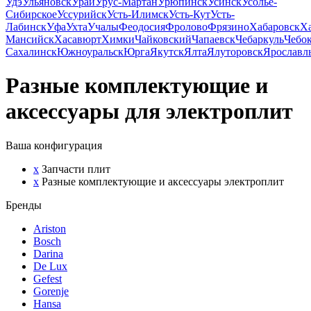
Удэ
Ульяновск
Урай
Урус-Мартан
Урюпинск
Усинск
Усолье-
Сибирское
Уссурийск
Усть-Илимск
Усть-Кут
Усть-
Лабинск
Уфа
Ухта
Учалы
Феодосия
Фролово
Фрязино
Хабаровск
Х
Мансийск
Хасавюрт
Химки
Чайковский
Чапаевск
Чебаркуль
Чебо
Сахалинск
Южноуральск
Юрга
Якутск
Ялта
Ялуторовск
Ярославл
Разные комплектующие и
аксессуары для электроплит
Ваша конфигурация
x
Запчасти плит
x
Разные комплектующие и аксессуары электроплит
Бренды
Ariston
Bosch
Darina
De Lux
Gefest
Gorenje
Hansa