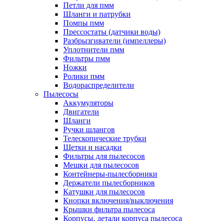
Петли для пмм
Шланги и патрубки
Помпы пмм
Прессостаты (датчики воды)
Разбрызгиватели (импеллеры)
Уплотнители пмм
Фильтры пмм
Ножки
Ролики пмм
Водораспределители
Пылесосы
Аккумуляторы
Двигатели
Шланги
Ручки шлангов
Телескопические трубки
Щетки и насадки
Фильтры для пылесосов
Мешки для пылесосов
Контейнеры-пылесборники
Держатели пылесборников
Катушки для пылесосов
Кнопки включения/выключения
Крышки фильтра пылесоса
Корпусы, детали корпуса пылесоса