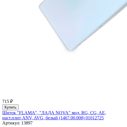
715 ₽
Купить
Щиток "FLAMA", "ЛАДА NOVA" мод. RG, CG, AE,
наст.плит ANV, AVG, белый (1467.00.008) 01012725
Артикул: 13897