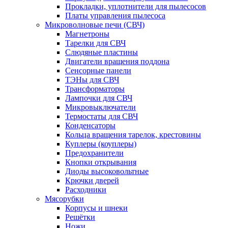
Прокладки, уплотнители для пылесосов
Платы управления пылесоса
Микроволновые печи (СВЧ)
Магнетроны
Тарелки для СВЧ
Слюдяные пластины
Двигатели вращения поддона
Сенсорные панели
ТЭНы для СВЧ
Трансформаторы
Лампочки для СВЧ
Микровыключатели
Термостаты для СВЧ
Конденсаторы
Кольца вращения тарелок, крестовины
Куплеры (коуплеры)
Предохранители
Кнопки открывания
Диоды высоковольтные
Крючки дверей
Расходники
Мясорубки
Корпусы и шнеки
Решётки
Ножи