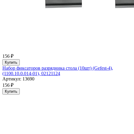
156 ₽
Купить
Набор фиксаторов разрядника стола (10шт) (Gefest-4),
(1100.10.0.014-01), 02121124
Артикул: 13690
156 ₽
Купить