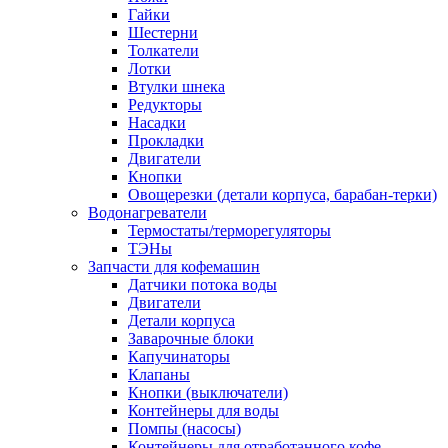
Гайки
Шестерни
Толкатели
Лотки
Втулки шнека
Редукторы
Насадки
Прокладки
Двигатели
Кнопки
Овощерезки (детали корпуса, барабан-терки)
Водонагреватели
Термостаты/терморегуляторы
ТЭНы
Запчасти для кофемашин
Датчики потока воды
Двигатели
Детали корпуса
Заварочные блоки
Капучинаторы
Клапаны
Кнопки (выключатели)
Контейнеры для воды
Помпы (насосы)
Контейнеры для отработанного кофе