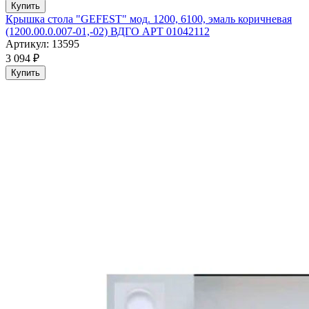
Купить
Крышка стола "GEFEST" мод. 1200, 6100, эмаль коричневая
(1200.00.0.007-01,-02) ВДГО АРТ 01042112
Артикул: 13595
3 094 ₽
Купить