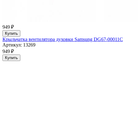
949 ₽
Купить
Крыльчатка вентилятора духовки Samsung DG67-00011C
Артикул: 13269
949 ₽
Купить