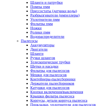
Шланги и патрубки
Помпы пмм
Прессостаты (датчики воды)
Разбрызгиватели (импеллеры)
Уплотнители пмм
Фильтры пмм
Ножки
Ролики пмм
Водораспределители
Пылесосы
Аккумуляторы
Двигатели
Шланги
Ручки шлангов
Телескопические трубки
Щетки и насадки
Фильтры для пылесосов
Мешки для пылесосов
Контейнеры-пылесборники
Держатели пылесборников
Катушки для пылесосов
Кнопки включения/выключения
Крышки фильтра пылесоса
Корпусы, детали корпуса пылесоса
Прокладки, уплотнители для пылесосов