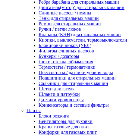
Ребра барабана для стиральных машин
Двигатель(мотор) для стиральных машин
Сливные насосы / помпы
Тэны для стиральных машин
Ремни для стиральных машин
Ручки / петли люков
Клапаны (КЭН) для стиральных машин
Кнопки, выключатели, термовыключатели
Блокировки люков (УБЛ)
Фильтры сливных насосов
Бункеры / дозаторы
Люки, стекла, обрамления
Термостаты / термодатчики
Прессостаты / датчики уровня воды
Подшипники для стиральных машин
Сальники для стиральных машин
Щетки двигателя
Шланги и патрубки
Датчики уровня воды
Конденсаторы и сетевые фильтры
Плиты
Блоки розжига
Вентиляторы для духовки
Краны газовые для плит
Конфорки для газовых плит