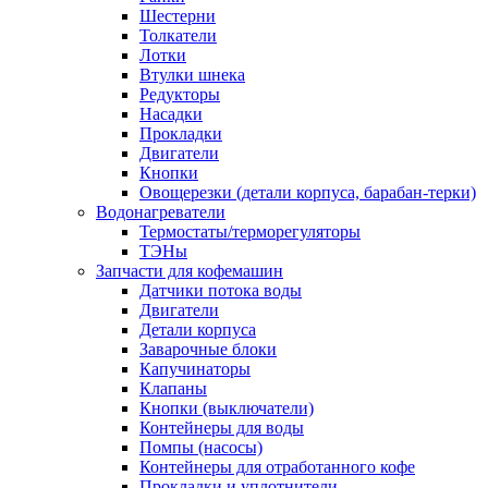
Шестерни
Толкатели
Лотки
Втулки шнека
Редукторы
Насадки
Прокладки
Двигатели
Кнопки
Овощерезки (детали корпуса, барабан-терки)
Водонагреватели
Термостаты/терморегуляторы
ТЭНы
Запчасти для кофемашин
Датчики потока воды
Двигатели
Детали корпуса
Заварочные блоки
Капучинаторы
Клапаны
Кнопки (выключатели)
Контейнеры для воды
Помпы (насосы)
Контейнеры для отработанного кофе
Прокладки и уплотнители