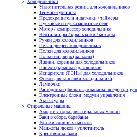
Холодильники
Уплотнительная резина для холодильников
Терморегуляторы
Предохранители и датчики / таймеры
Пусковые и пускозащитные реле
Мотор / компрессор холодильника
Вентиляторы / крыльчатки / моторы
Ручки для холодильников
Петли дверей холодильников
Полки для холодильников
Полки на дверь (балконы)
Ящики, корзины для холодильников
Панели (крышки) для ящиков
Испарители (ТЭНы) для холодильников
Фреон для заправки холодильника
Лампочки
Расходники (фильтры, клапаны шредера, труб
Электронные блоки, модули управления
Аксессуары
Стиральные машины
Амортизаторы для стиральных машин
Баки в сборе, барабаны
Улитки сливных насосов
Манжеты люков / уплотнитель
Крестовины, баки