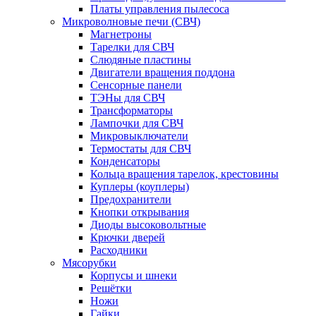
Платы управления пылесоса
Микроволновые печи (СВЧ)
Магнетроны
Тарелки для СВЧ
Слюдяные пластины
Двигатели вращения поддона
Сенсорные панели
ТЭНы для СВЧ
Трансформаторы
Лампочки для СВЧ
Микровыключатели
Термостаты для СВЧ
Конденсаторы
Кольца вращения тарелок, крестовины
Куплеры (коуплеры)
Предохранители
Кнопки открывания
Диоды высоковольтные
Крючки дверей
Расходники
Мясорубки
Корпусы и шнеки
Решётки
Ножи
Гайки