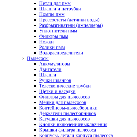
Петли для пмм
Шланги и патрубки
Помпы пмм
Прессостаты (датчики воды)
Разбрызгиватели (импеллеры)
Уплотнители пмм
Фильтры пмм
Ножки
Ролики пмм
Водораспределители
Пылесосы
Аккумуляторы
Двигатели
Шланги
Ручки шлангов
Телескопические трубки
Щетки и насадки
Фильтры для пылесосов
Мешки для пылесосов
Контейнеры-пылесборники
Держатели пылесборников
Катушки для пылесосов
Кнопки включения/выключения
Крышки фильтра пылесоса
Корпусы, детали корпуса пылесоса