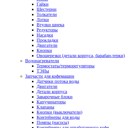
Гайки
Шестерни
Толкатели
Лотки
Втулки шнека
Редукторы
Насадки
Прокладки
Двигатели
Кнопки
Овощерезки (детали корпуса, барабан-терки)
Водонагреватели
Термостаты/терморегуляторы
ТЭНы
Запчасти для кофемашин
Датчики потока воды
Двигатели
Детали корпуса
Заварочные блоки
Капучинаторы
Клапаны
Кнопки (выключатели)
Контейнеры для воды
Помпы (насосы)
Контейнеры для отработанного кофе