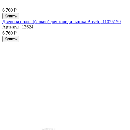
6 760 ₽
Купить
Дверная полка (балкон) для холодильника Bosch , 11025159
Артикул: 13624
6 760 ₽
Купить