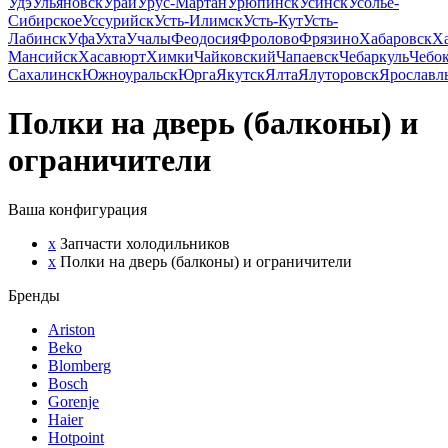
Удэ
Ульяновск
Урай
Урус-Мартан
Урюпинск
Усинск
Усолье-
Сибирское
Уссурийск
Усть-Илимск
Усть-Кут
Усть-
Лабинск
Уфа
Ухта
Учалы
Феодосия
Фролово
Фрязино
Хабаровск
Х
Мансийск
Хасавюрт
Химки
Чайковский
Чапаевск
Чебаркуль
Чебо
Сахалинск
Южноуральск
Юрга
Якутск
Ялта
Ялуторовск
Ярославл
Полки на дверь (балконы) и
ограничители
Ваша конфигурация
x
Запчасти холодильников
x
Полки на дверь (балконы) и ограничители
Бренды
Ariston
Beko
Blomberg
Bosch
Gorenje
Haier
Hotpoint