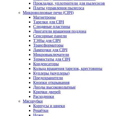
Прокладки, уплотнители для пылесосов
Платы управления пылесоса
Микроволновые печи (СВЧ)
Магнетроны
Тарелки для СВЧ
Слюдяные пластины
Двигатели вращения поддона
Сенсорные панели
ТЭНы для СВЧ
Трансформаторы
Лампочки для СВЧ
Микровыключатели
Термостаты для СВЧ
Конденсаторы
Кольца вращения тарелок, крестовины
Куплеры (коуплеры)
Предохранители
Кнопки открывания
Диоды высоковольтные
Крючки дверей
Расходники
Мясорубки
Корпусы и шнеки
Решётки
Ножи