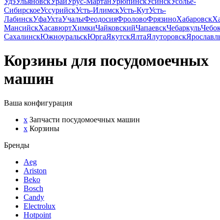
Удэ
Ульяновск
Урай
Урус-Мартан
Урюпинск
Усинск
Усолье-
Сибирское
Уссурийск
Усть-Илимск
Усть-Кут
Усть-
Лабинск
Уфа
Ухта
Учалы
Феодосия
Фролово
Фрязино
Хабаровск
Х
Мансийск
Хасавюрт
Химки
Чайковский
Чапаевск
Чебаркуль
Чебо
Сахалинск
Южноуральск
Юрга
Якутск
Ялта
Ялуторовск
Ярославл
Корзины для посудомоечных
машин
Ваша конфигурация
x
Запчасти посудомоечных машин
x
Корзины
Бренды
Aeg
Ariston
Beko
Bosch
Candy
Electrolux
Hotpoint