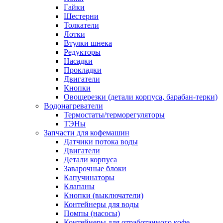
Гайки
Шестерни
Толкатели
Лотки
Втулки шнека
Редукторы
Насадки
Прокладки
Двигатели
Кнопки
Овощерезки (детали корпуса, барабан-терки)
Водонагреватели
Термостаты/терморегуляторы
ТЭНы
Запчасти для кофемашин
Датчики потока воды
Двигатели
Детали корпуса
Заварочные блоки
Капучинаторы
Клапаны
Кнопки (выключатели)
Контейнеры для воды
Помпы (насосы)
Контейнеры для отработанного кофе