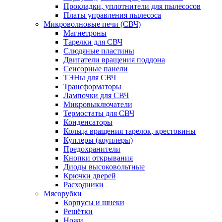
Прокладки, уплотнители для пылесосов
Платы управления пылесоса
Микроволновые печи (СВЧ)
Магнетроны
Тарелки для СВЧ
Слюдяные пластины
Двигатели вращения поддона
Сенсорные панели
ТЭНы для СВЧ
Трансформаторы
Лампочки для СВЧ
Микровыключатели
Термостаты для СВЧ
Конденсаторы
Кольца вращения тарелок, крестовины
Куплеры (коуплеры)
Предохранители
Кнопки открывания
Диоды высоковольтные
Крючки дверей
Расходники
Мясорубки
Корпусы и шнеки
Решётки
Ножи