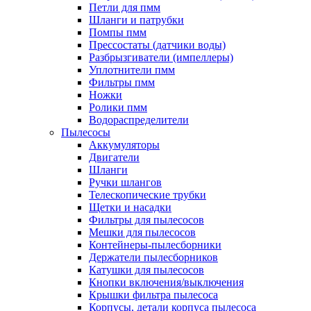
Петли для пмм
Шланги и патрубки
Помпы пмм
Прессостаты (датчики воды)
Разбрызгиватели (импеллеры)
Уплотнители пмм
Фильтры пмм
Ножки
Ролики пмм
Водораспределители
Пылесосы
Аккумуляторы
Двигатели
Шланги
Ручки шлангов
Телескопические трубки
Щетки и насадки
Фильтры для пылесосов
Мешки для пылесосов
Контейнеры-пылесборники
Держатели пылесборников
Катушки для пылесосов
Кнопки включения/выключения
Крышки фильтра пылесоса
Корпусы, детали корпуса пылесоса