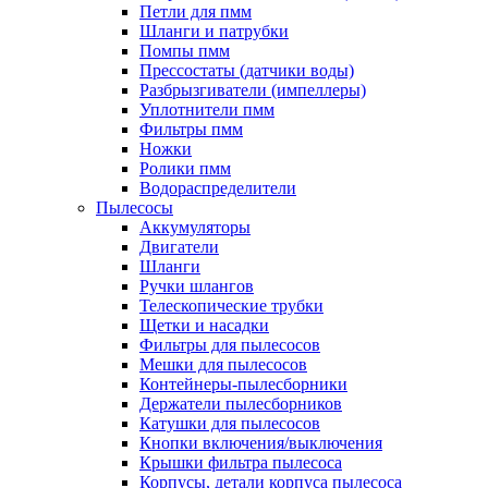
Петли для пмм
Шланги и патрубки
Помпы пмм
Прессостаты (датчики воды)
Разбрызгиватели (импеллеры)
Уплотнители пмм
Фильтры пмм
Ножки
Ролики пмм
Водораспределители
Пылесосы
Аккумуляторы
Двигатели
Шланги
Ручки шлангов
Телескопические трубки
Щетки и насадки
Фильтры для пылесосов
Мешки для пылесосов
Контейнеры-пылесборники
Держатели пылесборников
Катушки для пылесосов
Кнопки включения/выключения
Крышки фильтра пылесоса
Корпусы, детали корпуса пылесоса