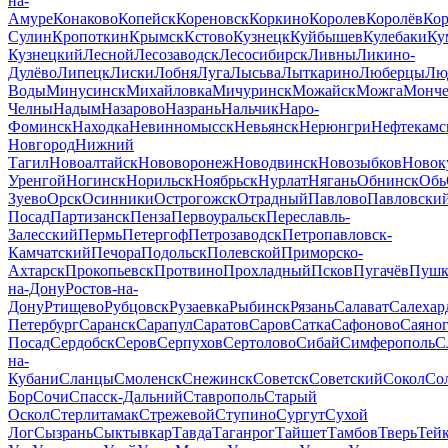
на-
Амуре
Конаково
Копейск
Кореновск
Коркино
Королев
Королёв
Ко
Сулин
Кропоткин
Крымск
Кстово
Кузнецк
Куйбышев
Кулебаки
Ку
Кузнецкий
Лесной
Лесозаводск
Лесосибирск
Ливны
Ликино-
Дулёво
Липецк
Лиски
Лобня
Луга
Лысьва
Лыткарино
Люберцы
Лю
Воды
Минусинск
Михайловка
Мичуринск
Можайск
Можга
Монче
Челны
Надым
Назарово
Назрань
Нальчик
Наро-
Фоминск
Находка
Невинномысск
Невьянск
Нерюнгри
Нефтекамс
Новгород
Нижний
Тагил
Новоалтайск
Нововоронеж
Новодвинск
Новозыбков
Новок
Уренгой
Ногинск
Норильск
Ноябрьск
Нурлат
Нягань
Обнинск
Обь
Зуево
Орск
Осинники
Острогожск
Отрадный
Павлово
Павловски
Посад
Партизанск
Пенза
Первоуральск
Переславль-
Залесский
Пермь
Петергоф
Петрозаводск
Петропавловск-
Камчатский
Печора
Подольск
Полевской
Приморско-
Ахтарск
Прокопьевск
Протвино
Прохладный
Псков
Пугачёв
Пушк
на-Дону
Ростов-на-
Дону
Ртищево
Рубцовск
Рузаевка
Рыбинск
Рязань
Салават
Салехар
Петербург
Саранск
Сарапул
Саратов
Саров
Сатка
Сафоново
Саяног
Посад
Сердобск
Серов
Серпухов
Сертолово
Сибай
Симферополь
С
на-
Кубани
Сланцы
Смоленск
Снежинск
Советск
Советский
Сокол
Со
Бор
Сочи
Спасск-Дальний
Ставрополь
Старый
Оскол
Стерлитамак
Стрежевой
Ступино
Сургут
Сухой
Лог
Сызрань
Сыктывкар
Тавда
Таганрог
Тайшет
Тамбов
Тверь
Тей