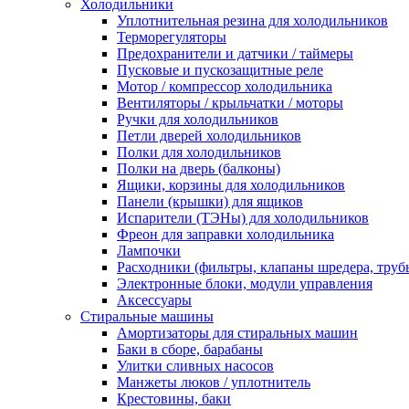
Холодильники
Уплотнительная резина для холодильников
Терморегуляторы
Предохранители и датчики / таймеры
Пусковые и пускозащитные реле
Мотор / компрессор холодильника
Вентиляторы / крыльчатки / моторы
Ручки для холодильников
Петли дверей холодильников
Полки для холодильников
Полки на дверь (балконы)
Ящики, корзины для холодильников
Панели (крышки) для ящиков
Испарители (ТЭНы) для холодильников
Фреон для заправки холодильника
Лампочки
Расходники (фильтры, клапаны шредера, труб
Электронные блоки, модули управления
Аксессуары
Стиральные машины
Амортизаторы для стиральных машин
Баки в сборе, барабаны
Улитки сливных насосов
Манжеты люков / уплотнитель
Крестовины, баки