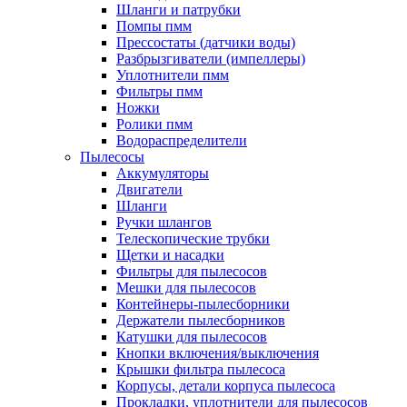
Шланги и патрубки
Помпы пмм
Прессостаты (датчики воды)
Разбрызгиватели (импеллеры)
Уплотнители пмм
Фильтры пмм
Ножки
Ролики пмм
Водораспределители
Пылесосы
Аккумуляторы
Двигатели
Шланги
Ручки шлангов
Телескопические трубки
Щетки и насадки
Фильтры для пылесосов
Мешки для пылесосов
Контейнеры-пылесборники
Держатели пылесборников
Катушки для пылесосов
Кнопки включения/выключения
Крышки фильтра пылесоса
Корпусы, детали корпуса пылесоса
Прокладки, уплотнители для пылесосов