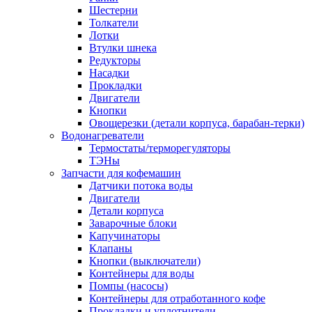
Шестерни
Толкатели
Лотки
Втулки шнека
Редукторы
Насадки
Прокладки
Двигатели
Кнопки
Овощерезки (детали корпуса, барабан-терки)
Водонагреватели
Термостаты/терморегуляторы
ТЭНы
Запчасти для кофемашин
Датчики потока воды
Двигатели
Детали корпуса
Заварочные блоки
Капучинаторы
Клапаны
Кнопки (выключатели)
Контейнеры для воды
Помпы (насосы)
Контейнеры для отработанного кофе
Прокладки и уплотнители