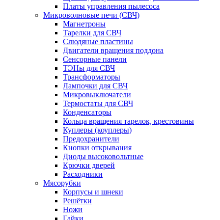
Платы управления пылесоса
Микроволновые печи (СВЧ)
Магнетроны
Тарелки для СВЧ
Слюдяные пластины
Двигатели вращения поддона
Сенсорные панели
ТЭНы для СВЧ
Трансформаторы
Лампочки для СВЧ
Микровыключатели
Термостаты для СВЧ
Конденсаторы
Кольца вращения тарелок, крестовины
Куплеры (коуплеры)
Предохранители
Кнопки открывания
Диоды высоковольтные
Крючки дверей
Расходники
Мясорубки
Корпусы и шнеки
Решётки
Ножи
Гайки