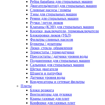
Ребра барабана для стиральных машин
Двигатель(мотор) для стиральных машин
Сливные насосы / помпы
Тэны для стиральных машин
Ремни для стиральных машин
Ручки / петли люков
Клапаны (КЭН) для стиральных машин
Кнопки, выключатели, термовыключатели
Блокировки люков (УБЛ)
Фильтры сливных насосов
Бункеры / дозаторы
Люки, стекла, обрамления
Термостаты / термодатчики
Прессостаты / датчики уровня воды
Подшипники для стиральных машин
Сальники для стиральных машин
Щетки двигателя
Шланги и патрубки
Датчики уровня воды
Конденсаторы и сетевые фильтры
Плиты
Блоки розжига
Вентиляторы для духовки
Краны газовые для плит
Конфорки для газовых плит