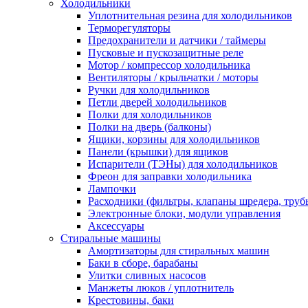
Холодильники
Уплотнительная резина для холодильников
Терморегуляторы
Предохранители и датчики / таймеры
Пусковые и пускозащитные реле
Мотор / компрессор холодильника
Вентиляторы / крыльчатки / моторы
Ручки для холодильников
Петли дверей холодильников
Полки для холодильников
Полки на дверь (балконы)
Ящики, корзины для холодильников
Панели (крышки) для ящиков
Испарители (ТЭНы) для холодильников
Фреон для заправки холодильника
Лампочки
Расходники (фильтры, клапаны шредера, труб
Электронные блоки, модули управления
Аксессуары
Стиральные машины
Амортизаторы для стиральных машин
Баки в сборе, барабаны
Улитки сливных насосов
Манжеты люков / уплотнитель
Крестовины, баки