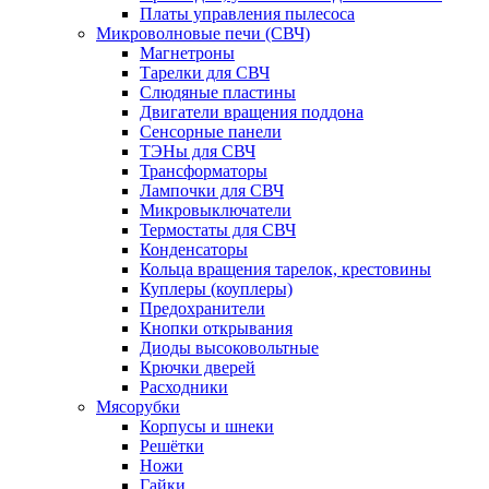
Платы управления пылесоса
Микроволновые печи (СВЧ)
Магнетроны
Тарелки для СВЧ
Слюдяные пластины
Двигатели вращения поддона
Сенсорные панели
ТЭНы для СВЧ
Трансформаторы
Лампочки для СВЧ
Микровыключатели
Термостаты для СВЧ
Конденсаторы
Кольца вращения тарелок, крестовины
Куплеры (коуплеры)
Предохранители
Кнопки открывания
Диоды высоковольтные
Крючки дверей
Расходники
Мясорубки
Корпусы и шнеки
Решётки
Ножи
Гайки