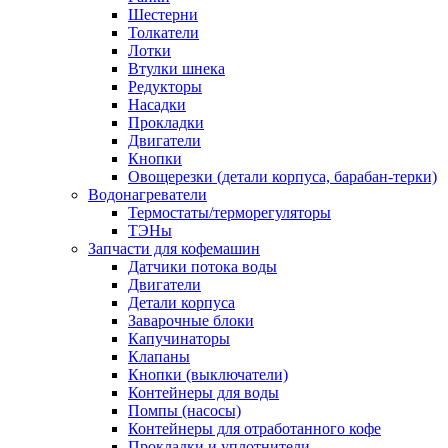
Шестерни
Толкатели
Лотки
Втулки шнека
Редукторы
Насадки
Прокладки
Двигатели
Кнопки
Овощерезки (детали корпуса, барабан-терки)
Водонагреватели
Термостаты/терморегуляторы
ТЭНы
Запчасти для кофемашин
Датчики потока воды
Двигатели
Детали корпуса
Заварочные блоки
Капучинаторы
Клапаны
Кнопки (выключатели)
Контейнеры для воды
Помпы (насосы)
Контейнеры для отработанного кофе
Прокладки и уплотнители