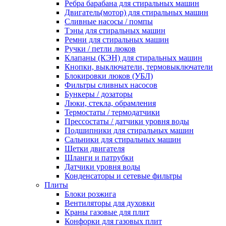
Ребра барабана для стиральных машин
Двигатель(мотор) для стиральных машин
Сливные насосы / помпы
Тэны для стиральных машин
Ремни для стиральных машин
Ручки / петли люков
Клапаны (КЭН) для стиральных машин
Кнопки, выключатели, термовыключатели
Блокировки люков (УБЛ)
Фильтры сливных насосов
Бункеры / дозаторы
Люки, стекла, обрамления
Термостаты / термодатчики
Прессостаты / датчики уровня воды
Подшипники для стиральных машин
Сальники для стиральных машин
Щетки двигателя
Шланги и патрубки
Датчики уровня воды
Конденсаторы и сетевые фильтры
Плиты
Блоки розжига
Вентиляторы для духовки
Краны газовые для плит
Конфорки для газовых плит