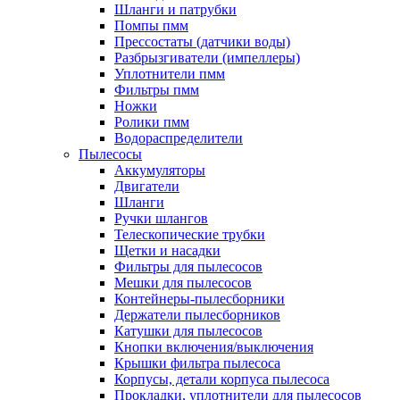
Шланги и патрубки
Помпы пмм
Прессостаты (датчики воды)
Разбрызгиватели (импеллеры)
Уплотнители пмм
Фильтры пмм
Ножки
Ролики пмм
Водораспределители
Пылесосы
Аккумуляторы
Двигатели
Шланги
Ручки шлангов
Телескопические трубки
Щетки и насадки
Фильтры для пылесосов
Мешки для пылесосов
Контейнеры-пылесборники
Держатели пылесборников
Катушки для пылесосов
Кнопки включения/выключения
Крышки фильтра пылесоса
Корпусы, детали корпуса пылесоса
Прокладки, уплотнители для пылесосов