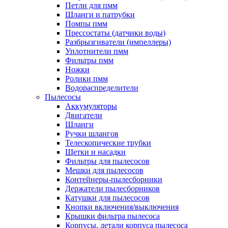
Петли для пмм
Шланги и патрубки
Помпы пмм
Прессостаты (датчики воды)
Разбрызгиватели (импеллеры)
Уплотнители пмм
Фильтры пмм
Ножки
Ролики пмм
Водораспределители
Пылесосы
Аккумуляторы
Двигатели
Шланги
Ручки шлангов
Телескопические трубки
Щетки и насадки
Фильтры для пылесосов
Мешки для пылесосов
Контейнеры-пылесборники
Держатели пылесборников
Катушки для пылесосов
Кнопки включения/выключения
Крышки фильтра пылесоса
Корпусы, детали корпуса пылесоса