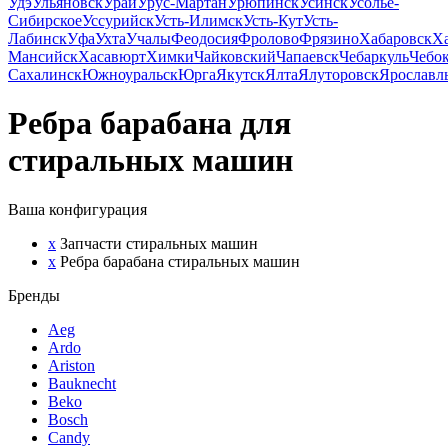
Удэ
Ульяновск
Урай
Урус-Мартан
Урюпинск
Усинск
Усолье-
Сибирское
Уссурийск
Усть-Илимск
Усть-Кут
Усть-
Лабинск
Уфа
Ухта
Учалы
Феодосия
Фролово
Фрязино
Хабаровск
Х
Мансийск
Хасавюрт
Химки
Чайковский
Чапаевск
Чебаркуль
Чебо
Сахалинск
Южноуральск
Юрга
Якутск
Ялта
Ялуторовск
Ярославл
Ребра барабана для
стиральных машин
Ваша конфигурация
x
Запчасти стиральных машин
x
Ребра барабана стиральных машин
Бренды
Aeg
Ardo
Ariston
Bauknecht
Beko
Bosch
Candy