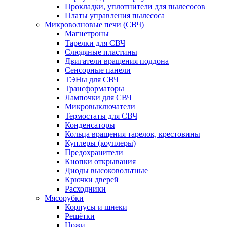
Прокладки, уплотнители для пылесосов
Платы управления пылесоса
Микроволновые печи (СВЧ)
Магнетроны
Тарелки для СВЧ
Слюдяные пластины
Двигатели вращения поддона
Сенсорные панели
ТЭНы для СВЧ
Трансформаторы
Лампочки для СВЧ
Микровыключатели
Термостаты для СВЧ
Конденсаторы
Кольца вращения тарелок, крестовины
Куплеры (коуплеры)
Предохранители
Кнопки открывания
Диоды высоковольтные
Крючки дверей
Расходники
Мясорубки
Корпусы и шнеки
Решётки
Ножи