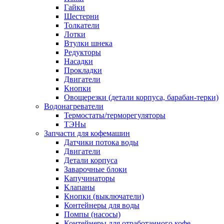
Гайки
Шестерни
Толкатели
Лотки
Втулки шнека
Редукторы
Насадки
Прокладки
Двигатели
Кнопки
Овощерезки (детали корпуса, барабан-терки)
Водонагреватели
Термостаты/терморегуляторы
ТЭНы
Запчасти для кофемашин
Датчики потока воды
Двигатели
Детали корпуса
Заварочные блоки
Капучинаторы
Клапаны
Кнопки (выключатели)
Контейнеры для воды
Помпы (насосы)
Контейнеры для отработанного кофе