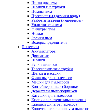
Петли для пмм
Шланги и патрубки
Помпы пмм
Прессостаты (датчики воды)
Разбрызгиватели (импеллеры)
Уплотнители пмм
Фильтры пмм
Ножки
Ролики пмм
Водораспределители
Пылесосы
Аккумуляторы
Двигатели
Шланги
Ручки шлангов
Телескопические трубки
Щетки и насадки
Фильтры для пылесосов
Мешки для пылесосов
Контейнеры-пылесборники
Держатели пылесборников
Катушки для пылесосов
Кнопки включения/выключения
Крышки фильтра пылесоса
Корпусы, детали корпуса пылесоса