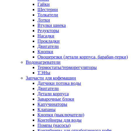
Гайки
Шестерни
Толкатели
Лотки
Втулки шнека
Редукторы
Насадки
Прокладки
Двигатели
Кнопки
Овощерезки (детали корпуса, барабан-терки)
Водонагреватели
Термостаты/терморегуляторы
ТЭНы
Запчасти для кофемашин
Датчики потока воды
Двигатели
Детали корпуса
Заварочные блоки
Капучинаторы
Клапаны
Кнопки (выключатели)
Контейнеры для воды
Помпы (насосы)
Контейнеры для отработанного кофе