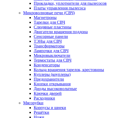
Прокладки, уплотнители для пылесосов
Платы управления пылесоса
Микроволновые печи (СВЧ)
Магнетроны
Тарелки для СВЧ
Слюдяные пластины
Двигатели вращения поддона
Сенсорные панели
ТЭНы для СВЧ
Трансформаторы
Лампочки для СВЧ
Микровыключатели
Термостаты для СВЧ
Конденсаторы
Кольца вращения тарелок, крестовины
Куплеры (коуплеры)
Предохранители
Кнопки открывания
Диоды высоковольтные
Крючки дверей
Расходники
Мясорубки
Корпусы и шнеки
Решётки
Ножи