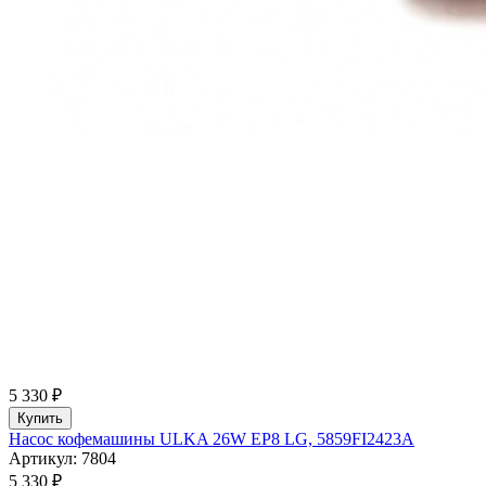
5 330 ₽
Купить
Насос кофемашины ULKA 26W EP8 LG, 5859FI2423A
Артикул: 7804
5 330 ₽