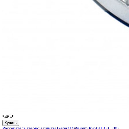
546 ₽
Купить
Рассекатель газовой плиты Gefest D=90mm PS50113-01-003