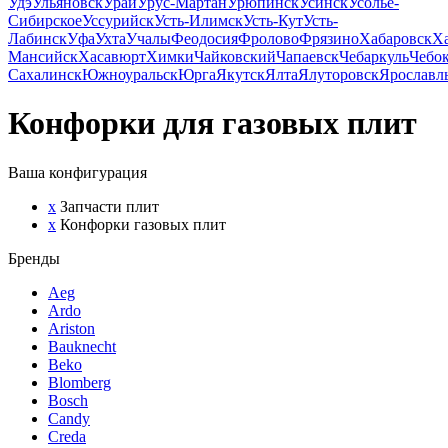
Удэ
Ульяновск
Урай
Урус-Мартан
Урюпинск
Усинск
Усолье-
Сибирское
Уссурийск
Усть-Илимск
Усть-Кут
Усть-
Лабинск
Уфа
Ухта
Учалы
Феодосия
Фролово
Фрязино
Хабаровск
Х
Мансийск
Хасавюрт
Химки
Чайковский
Чапаевск
Чебаркуль
Чебо
Сахалинск
Южноуральск
Юрга
Якутск
Ялта
Ялуторовск
Ярославл
Конфорки для газовых плит
Ваша конфигурация
x
Запчасти плит
x
Конфорки газовых плит
Бренды
Aeg
Ardo
Ariston
Bauknecht
Beko
Blomberg
Bosch
Candy
Creda