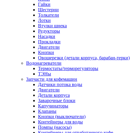
Гайки
Шестерни
Толкатели
Лотки
Втулки шнека
Редукторы
Насадки
Прокладки
Двигатели
Кнопки
Овощерезки (детали корпуса, барабан-терки)
Водонагреватели
Термостаты/терморегуляторы
ТЭНы
Запчасти для кофемашин
Датчики потока воды
Двигатели
Детали корпуса
Заварочные блоки
Капучинаторы
Клапаны
Кнопки (выключатели)
Контейнеры для воды
Помпы (насосы)
Контейнеры для отработанного кофе