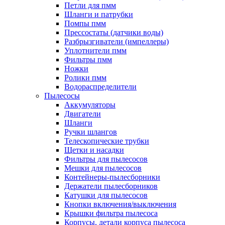
Петли для пмм
Шланги и патрубки
Помпы пмм
Прессостаты (датчики воды)
Разбрызгиватели (импеллеры)
Уплотнители пмм
Фильтры пмм
Ножки
Ролики пмм
Водораспределители
Пылесосы
Аккумуляторы
Двигатели
Шланги
Ручки шлангов
Телескопические трубки
Щетки и насадки
Фильтры для пылесосов
Мешки для пылесосов
Контейнеры-пылесборники
Держатели пылесборников
Катушки для пылесосов
Кнопки включения/выключения
Крышки фильтра пылесоса
Корпусы, детали корпуса пылесоса