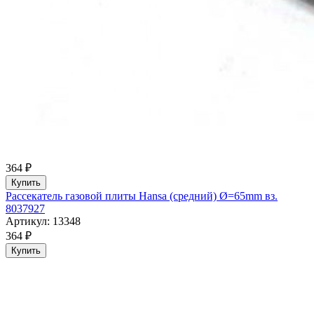
364 ₽
Купить
Рассекатель газовой плиты Hansa (средний) Ø=65mm вз.
8037927
Артикул: 13348
364 ₽
Купить