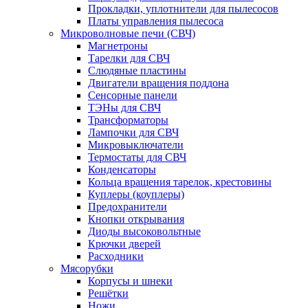
Прокладки, уплотнители для пылесосов
Платы управления пылесоса
Микроволновые печи (СВЧ)
Магнетроны
Тарелки для СВЧ
Слюдяные пластины
Двигатели вращения поддона
Сенсорные панели
ТЭНы для СВЧ
Трансформаторы
Лампочки для СВЧ
Микровыключатели
Термостаты для СВЧ
Конденсаторы
Кольца вращения тарелок, крестовины
Куплеры (коуплеры)
Предохранители
Кнопки открывания
Диоды высоковольтные
Крючки дверей
Расходники
Мясорубки
Корпусы и шнеки
Решётки
Ножи