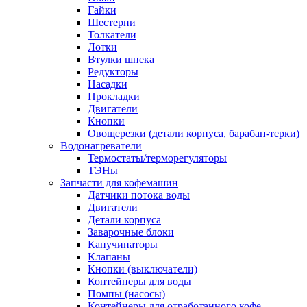
Гайки
Шестерни
Толкатели
Лотки
Втулки шнека
Редукторы
Насадки
Прокладки
Двигатели
Кнопки
Овощерезки (детали корпуса, барабан-терки)
Водонагреватели
Термостаты/терморегуляторы
ТЭНы
Запчасти для кофемашин
Датчики потока воды
Двигатели
Детали корпуса
Заварочные блоки
Капучинаторы
Клапаны
Кнопки (выключатели)
Контейнеры для воды
Помпы (насосы)
Контейнеры для отработанного кофе