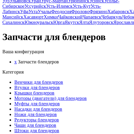
Удэ
Ульяновск
Урай
Урус-Мартан
Урюпинск
Усинск
Усолье-
Сибирское
Уссурийск
Усть-Илимск
Усть-Кут
Усть-
Лабинск
Уфа
Ухта
Учалы
Феодосия
Фролово
Фрязино
Хабаровск
Х
Мансийск
Хасавюрт
Химки
Чайковский
Чапаевск
Чебаркуль
Чебо
Сахалинск
Южноуральск
Юрга
Якутск
Ялта
Ялуторовск
Ярославл
Запчасти для блендеров
Ваша конфигурация
x
Запчасти блендеров
Категория
Венчики для блендеров
Втулки для блендеров
Крышки блендеров
Моторы (двигатели) для блендеров
Муфты для блендеров
Насадки для блендеров
Ножи для блендеров
Редукторы блендеров
Чаши для блендеров
Штоки для блендеров