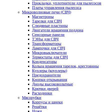
Прокладки, уплотнители для пылесосов
Платы управления пылесоса
Микроволновые печи (СВЧ)
Магнетроны
Тарелки для СВЧ
Слюдяные пластины
Двигатели вращения поддона
Сенсорные панели
ТЭНы для СВЧ
Трансформаторы
Лампочки для СВЧ
Микровыключатели
Термостаты для СВЧ
Конденсаторы
Кольца вращения тарелок, крестовины
Куплеры (коуплеры)
Предохранители
Кнопки открывания
Диоды высоковольтные
Крючки дверей
Расходники
Мясорубки
Корпусы и шнеки
Решётки
Ножи