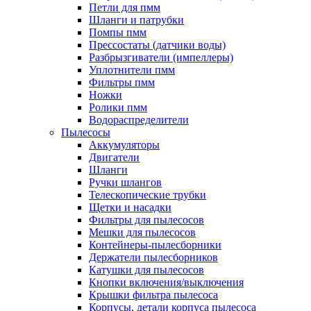
Петли для пмм
Шланги и патрубки
Помпы пмм
Прессостаты (датчики воды)
Разбрызгиватели (импеллеры)
Уплотнители пмм
Фильтры пмм
Ножки
Ролики пмм
Водораспределители
Пылесосы
Аккумуляторы
Двигатели
Шланги
Ручки шлангов
Телескопические трубки
Щетки и насадки
Фильтры для пылесосов
Мешки для пылесосов
Контейнеры-пылесборники
Держатели пылесборников
Катушки для пылесосов
Кнопки включения/выключения
Крышки фильтра пылесоса
Корпусы, детали корпуса пылесоса