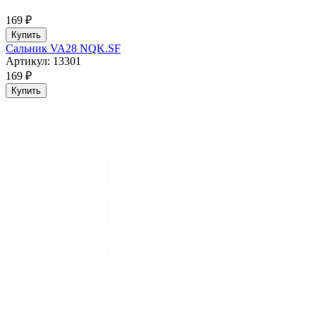
169 ₽
Купить
Сальник VA28 NQK.SF
Артикул: 13301
169 ₽
Купить