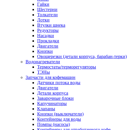
Гайки
Шестерни
Толкатели
Лотки
Втулки шнека
Редукторы
Насадки
Прокладки
Двигатели
Кнопки
Овощерезки (детали корпуса, барабан-терки)
Водонагреватели
Термостаты/терморегуляторы
ТЭНы
Запчасти для кофемашин
Датчики потока воды
Двигатели
Детали корпуса
Заварочные блоки
Капучинаторы
Клапаны
Кнопки (выключатели)
Контейнеры для воды
Помпы (насосы)
Контейнеры для отработанного кофе