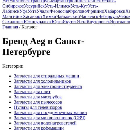
Удэ
Ульяновск
Урай
Урус-Мартан
Урюпинск
Усинск
Усолье-
Сибирское
Уссурийск
Усть-Илимск
Усть-Кут
Усть-
Лабинск
Уфа
Ухта
Учалы
Феодосия
Фролово
Фрязино
Хабаровск
Х
Мансийск
Хасавюрт
Химки
Чайковский
Чапаевск
Чебаркуль
Чебо
Сахалинск
Южноуральск
Юрга
Якутск
Ялта
Ялуторовск
Ярославл
Главная
/ Каталог
Бренд Aeg в Санкт-
Петербурге
Категории
Запчасти для стиральных машин
Запчасти для холодильников
Запчасти для электроинструмента
Запчасти для плит
Запчасти для мясорубок
Запчасти для пылесосов
Пульты для телевизоров
Запчасти для посудомоечных машин
Запчасти для микроволновок (СВЧ)
Запчасти для водонагревателей
Запчасти для кофемашин