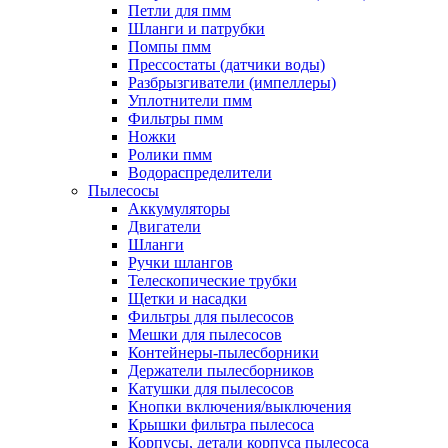
Петли для пмм
Шланги и патрубки
Помпы пмм
Прессостаты (датчики воды)
Разбрызгиватели (импеллеры)
Уплотнители пмм
Фильтры пмм
Ножки
Ролики пмм
Водораспределители
Пылесосы
Аккумуляторы
Двигатели
Шланги
Ручки шлангов
Телескопические трубки
Щетки и насадки
Фильтры для пылесосов
Мешки для пылесосов
Контейнеры-пылесборники
Держатели пылесборников
Катушки для пылесосов
Кнопки включения/выключения
Крышки фильтра пылесоса
Корпусы, детали корпуса пылесоса