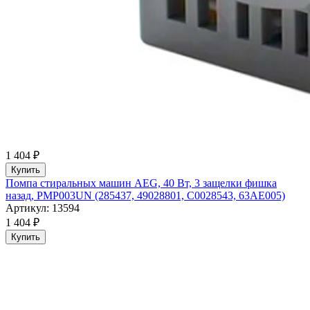
1 404 ₽
Купить
Помпа стиральных машин AEG, 40 Вт, 3 защелки фишка
назад, PMP003UN (285437, 49028801, C0028543, 63AE005)
Артикул: 13594
1 404 ₽
Купить