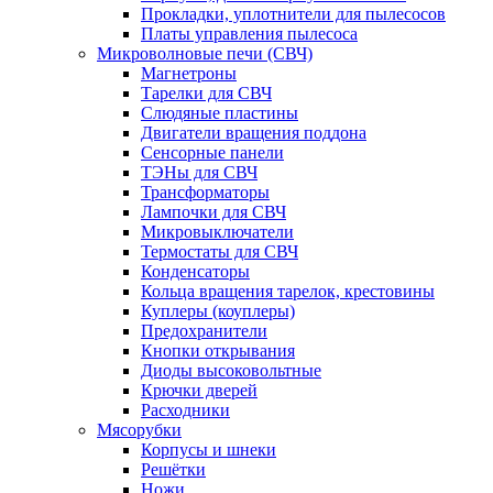
Прокладки, уплотнители для пылесосов
Платы управления пылесоса
Микроволновые печи (СВЧ)
Магнетроны
Тарелки для СВЧ
Слюдяные пластины
Двигатели вращения поддона
Сенсорные панели
ТЭНы для СВЧ
Трансформаторы
Лампочки для СВЧ
Микровыключатели
Термостаты для СВЧ
Конденсаторы
Кольца вращения тарелок, крестовины
Куплеры (коуплеры)
Предохранители
Кнопки открывания
Диоды высоковольтные
Крючки дверей
Расходники
Мясорубки
Корпусы и шнеки
Решётки
Ножи