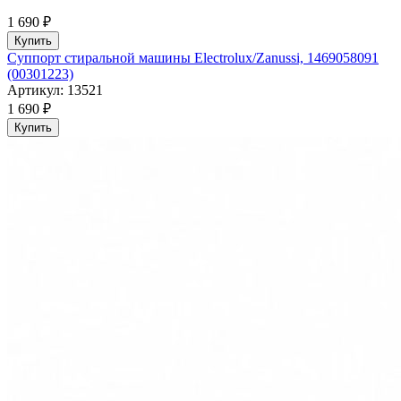
1 690 ₽
Купить
Суппорт стиральной машины Electrolux/Zanussi, 1469058091
(00301223)
Артикул: 13521
1 690 ₽
Купить