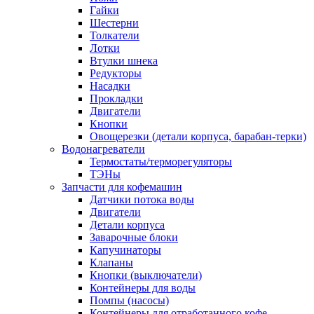
Гайки
Шестерни
Толкатели
Лотки
Втулки шнека
Редукторы
Насадки
Прокладки
Двигатели
Кнопки
Овощерезки (детали корпуса, барабан-терки)
Водонагреватели
Термостаты/терморегуляторы
ТЭНы
Запчасти для кофемашин
Датчики потока воды
Двигатели
Детали корпуса
Заварочные блоки
Капучинаторы
Клапаны
Кнопки (выключатели)
Контейнеры для воды
Помпы (насосы)
Контейнеры для отработанного кофе