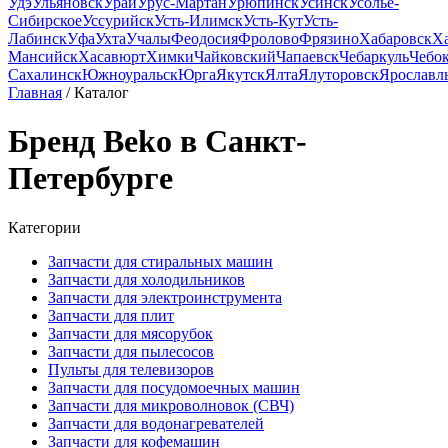
Удэ
Ульяновск
Урай
Урус-Мартан
Урюпинск
Усинск
Усолье-
Сибирское
Уссурийск
Усть-Илимск
Усть-Кут
Усть-
Лабинск
Уфа
Ухта
Учалы
Феодосия
Фролово
Фрязино
Хабаровск
Х
Мансийск
Хасавюрт
Химки
Чайковский
Чапаевск
Чебаркуль
Чебо
Сахалинск
Южноуральск
Юрга
Якутск
Ялта
Ялуторовск
Ярославл
Главная
/ Каталог
Бренд Beko в Санкт-
Петербурге
Категории
Запчасти для стиральных машин
Запчасти для холодильников
Запчасти для электроинструмента
Запчасти для плит
Запчасти для мясорубок
Запчасти для пылесосов
Пульты для телевизоров
Запчасти для посудомоечных машин
Запчасти для микроволновок (СВЧ)
Запчасти для водонагревателей
Запчасти для кофемашин