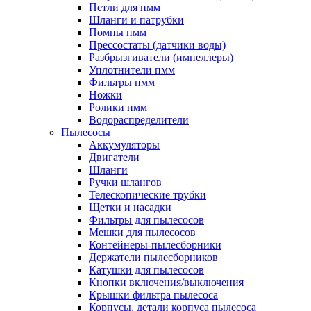
Петли для пмм
Шланги и патрубки
Помпы пмм
Прессостаты (датчики воды)
Разбрызгиватели (импеллеры)
Уплотнители пмм
Фильтры пмм
Ножки
Ролики пмм
Водораспределители
Пылесосы
Аккумуляторы
Двигатели
Шланги
Ручки шлангов
Телескопические трубки
Щетки и насадки
Фильтры для пылесосов
Мешки для пылесосов
Контейнеры-пылесборники
Держатели пылесборников
Катушки для пылесосов
Кнопки включения/выключения
Крышки фильтра пылесоса
Корпусы, детали корпуса пылесоса