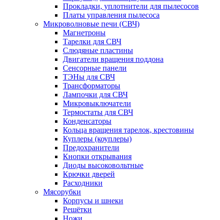
Прокладки, уплотнители для пылесосов
Платы управления пылесоса
Микроволновые печи (СВЧ)
Магнетроны
Тарелки для СВЧ
Слюдяные пластины
Двигатели вращения поддона
Сенсорные панели
ТЭНы для СВЧ
Трансформаторы
Лампочки для СВЧ
Микровыключатели
Термостаты для СВЧ
Конденсаторы
Кольца вращения тарелок, крестовины
Куплеры (коуплеры)
Предохранители
Кнопки открывания
Диоды высоковольтные
Крючки дверей
Расходники
Мясорубки
Корпусы и шнеки
Решётки
Ножи